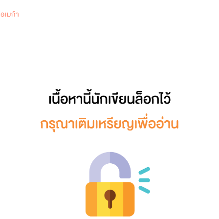
0
โอเมก้า