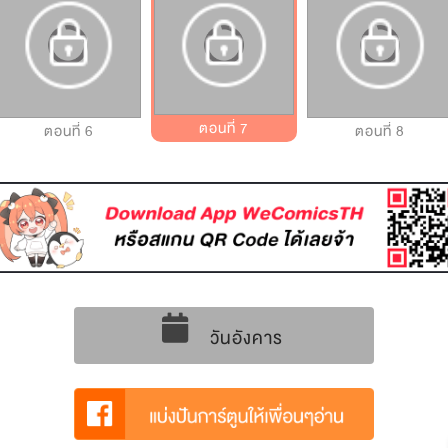
ตอนที่ 7
ตอนที่ 6
ตอนที่ 8
วันอังคาร