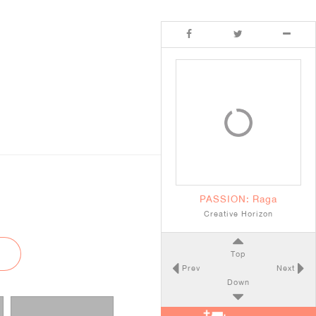
PASSION: Raga
Creative Horizon
Top
Prev
Next
Down