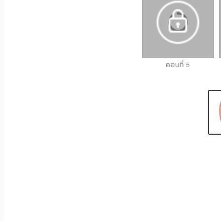
ตอนที่ 3
ตอนที่ 4
ตอนที่ 5