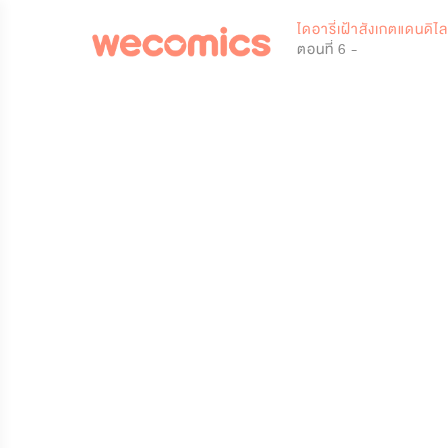
0
ไดอารี่เฝ้าสังเกตแดนดิ
ตอนที่ 6 -