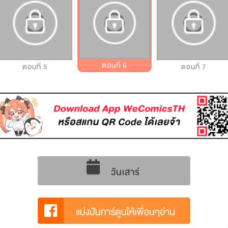
ตอนที่ 6
ตอนที่ 5
ตอนที่ 7
วันเสาร์