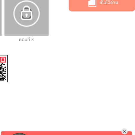
เก็บไว้อ่าน
ตอนที่ 8
ตอนที่ 9
ตอนที่ 10