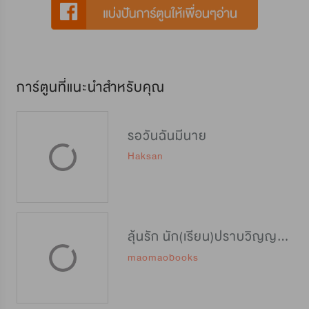
การ์ตูนที่แนะนำสำหรับคุณ
รอวันฉันมีนาย
Haksan
ลุ้นรัก นัก(เรียน)ปราบวิญญาณ [封灵特优生]
maomaobooks