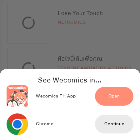
Lose Your Touch
NETCOMICS
หัวใจนี้เต้นเพื่อคุณ
TENCENT ANIMATION & COMICS
See Wecomics in...
Wecomics TH App
Open
BLOODSHADE
WORLD-O-LET
Chrome
Continue