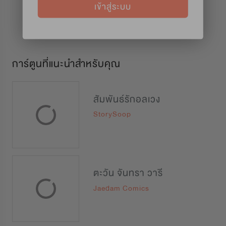
เข้าสู่ระบบ
การ์ตูนที่แนะนำสำหรับคุณ
สัมพันธ์รักอลเวง
StorySoop
ตะวัน จันทรา วารี
Jaedam Comics