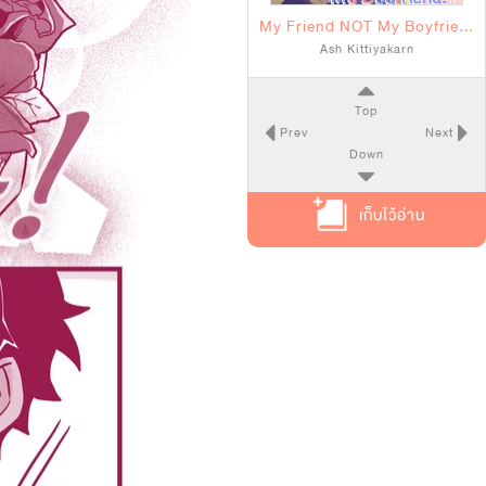
My Friend NOT My Boyfriend
Ash Kittiyakarn
Top
Prev
Next
Down
เก็บไว้อ่าน