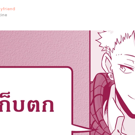
0
yfriend
tine