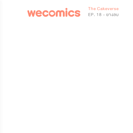
0
The Cakeverse
EP. 18 - ยางลบ