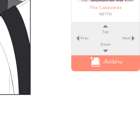
The Cakeverse
NETTO
Top
Prev
Next
Down
เก็บไว้อ่าน