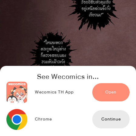
See Wecomics in...
Wecomics TH App
Open
Chrome
Continue