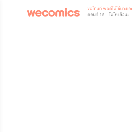
0
ขอโทษที พอดีไม่ใช่นางเอ
ตอนที่ 15 - โมโหแล้วนะ