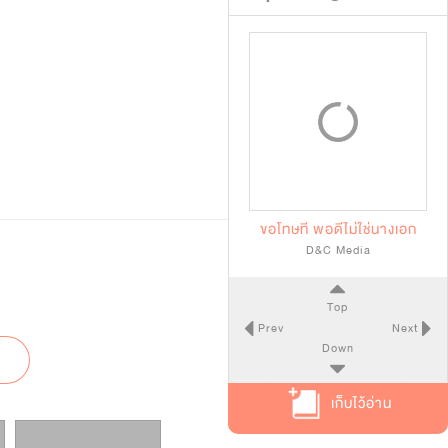
ขอโทษที พอดีไม่ใช่นางเอก
D&C Media
Top
Prev
Next
Down
เก็บไว้อ่าน