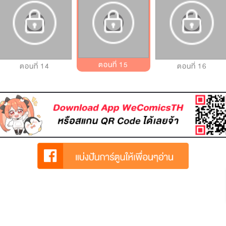
ตอนที่ 15
ตอนที่ 14
ตอนที่ 16