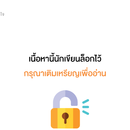
0
่ใจ