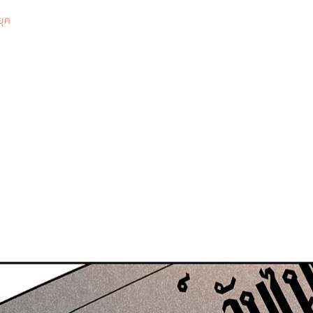
0
ยุค