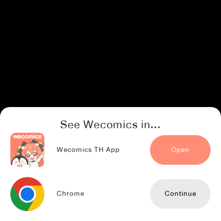
See Wecomics in...
Wecomics TH App
Open
Chrome
Continue