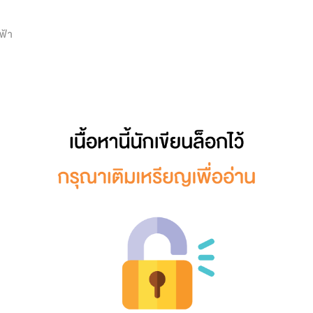
0
ีฟ้า