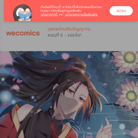
เว็บไซต์นี้ใช้คุกกี้
เราใช้คุกกี้เพื่อนำเสนอเนื้อหาและ
ตกลง
โฆษณา คลิกเพื่อดูข้อมูลเพิ่มเติม
‘นโยบายคุกกี้’
และ
‘นโยบายความเป็นส่วนตัว’
0
0
บุพเพรักสลับวิญญาณ
ตอนที่ 6 - แย่แล้ว!