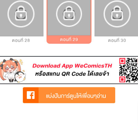
ตอนที่ 29
ตอนที่ 28
ตอนที่ 30