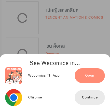
แม่หญิงแห่งกลียุค
TENCENT ANIMATION & COMICS
เรน ด็อกส์
Daewon
See Wecomics in...
Wecomics TH App
Open
ตราบสิ้นชีวาวาย
iQIYIcomics
Chrome
Continue