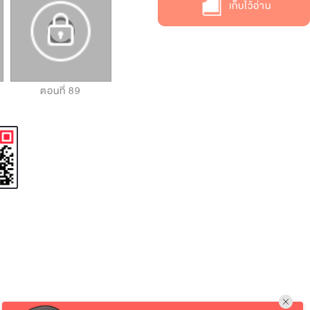
เก็บไว้อ่าน
ตอนที่ 89
ตอนที่ 90
ตอนที่ 91