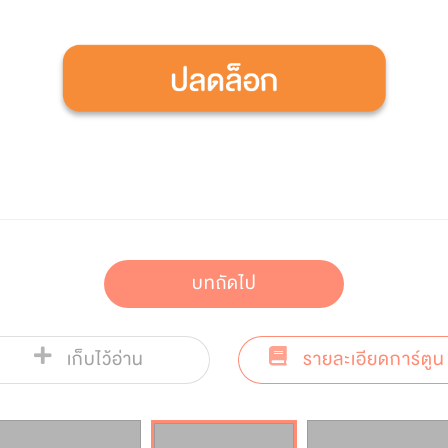
บทถัดไป
เก็บไว้อ่าน
รายละเอียดการ์ตูน