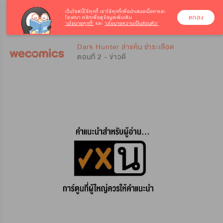
เว็บไซต์นี้ใช้คุกกี้
เราใช้คุกกี้เพื่อนำเสนอเนื้อหาและ
ตกลง
โฆษณา คลิกเพื่อดูข้อมูลเพิ่มเติม
‘นโยบายคุกกี้’
และ
‘นโยบายความเป็นส่วนตัว’
0
0
Dark Hunter ล่าแค้น ชำระเลือด
ตอนที่ 2 - ข่าวดี