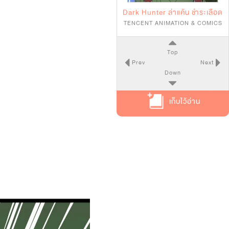
Dark Hunter ล่าแค้น ชำระเลือด
TENCENT ANIMATION & COMICS
Top
Prev
Next
Down
เก็บไว้อ่าน