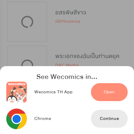
อสรพิษสีขาว
iQIYIcomics
พระเอกของฉันเป็นท่านดยุค
D&C Media
See Wecomics in...
Wecomics TH App
Open
บุปผาราชาวิญญาณ
Kuaikan Comics
Chrome
Continue