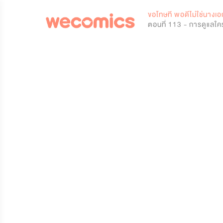
0
ขอโทษที พอดีไม่ใช่นางเอ
ตอนที่ 113 - การดูแลใ