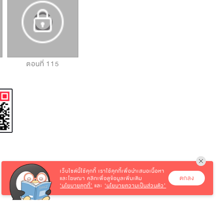
ตอนที่ 115
ตอนที่ 116
ตอนที่ 117
เว็บไซต์นี้ใช้คุกกี้
เราใช้คุกกี้เพื่อนำเสนอเนื้อหา
ตกลง
และโฆษณา คลิกเพื่อดูข้อมูลเพิ่มเติม
‘นโยบายคุกกี้’
และ
‘นโยบายความเป็นส่วนตัว’