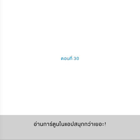
ตอนที่ 30
อ่านการ์ตูนในแอปสนุกกว่าเยอะ!