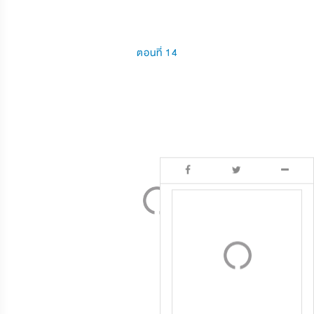
ตอนที่ 14