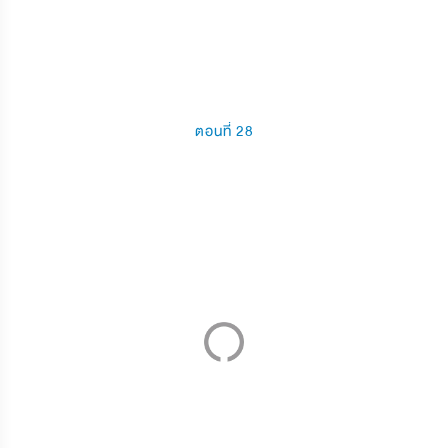
ตอนที่ 28