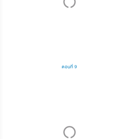
ตอนที่ 9