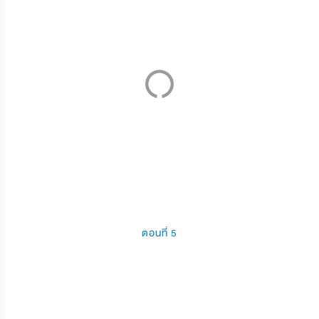
ตอนที่ 5