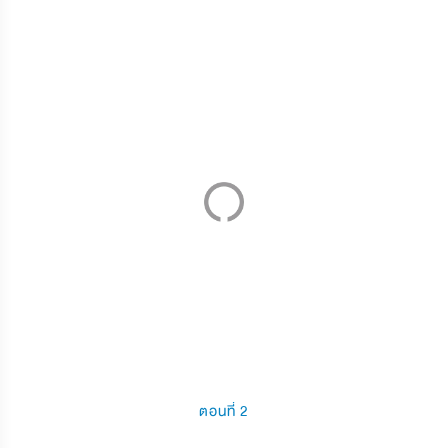
ตอนที่ 2