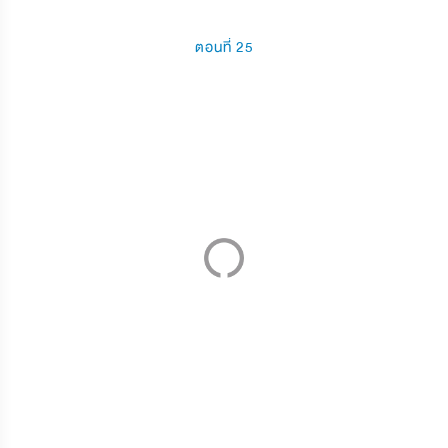
ตอนที่ 25