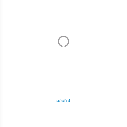
ตอนที่ 4