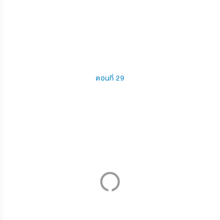
ตอนที่ 29