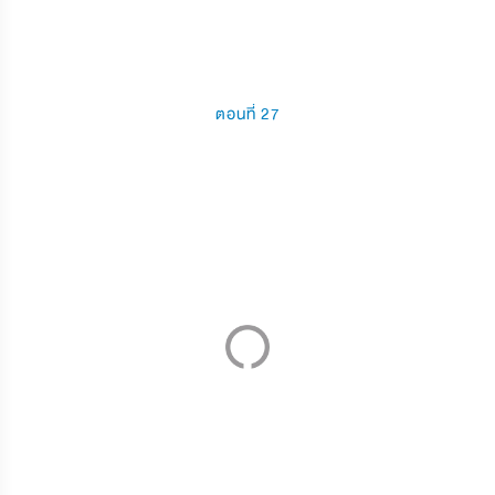
ตอนที่ 27