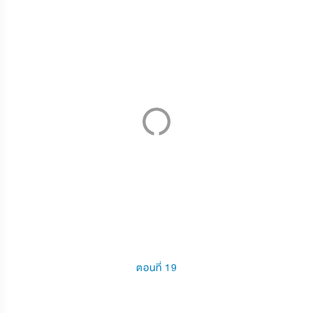
ตอนที่ 19