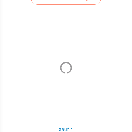
ตอนที่ 1