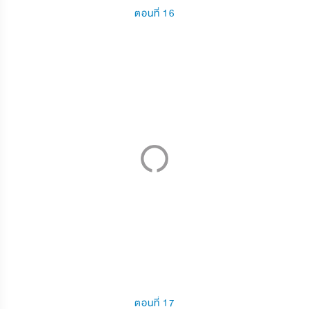
ตอนที่ 16
ตอนที่ 17