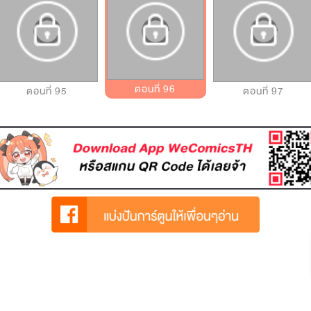
ตอนที่ 96
ตอนที่ 95
ตอนที่ 97