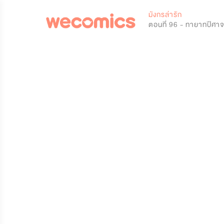
0
มังกรล่ารัก
ตอนที่ 96 - ทายาทปีศา