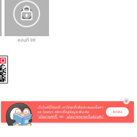
ตอนที่ 98
ตอนที่ 99
ตอนที่ 100
เว็บไซต์นี้ใช้คุกกี้
เราใช้คุกกี้เพื่อนำเสนอเนื้อหา
ตกลง
และโฆษณา คลิกเพื่อดูข้อมูลเพิ่มเติม
‘นโยบายคุกกี้’
และ
‘นโยบายความเป็นส่วนตัว’