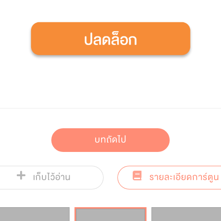
บทถัดไป
เก็บไว้อ่าน
รายละเอียดการ์ตูน