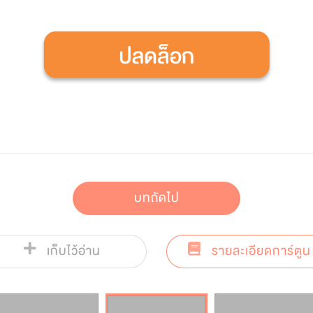
บทถัดไป
เก็บไว้อ่าน
รายละเอียดการ์ตูน