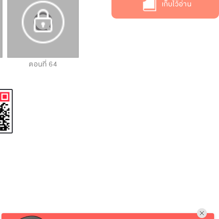
เก็บไว้อ่าน
ตอนที่ 64
ตอนที่ 65
ตอนที่ 66