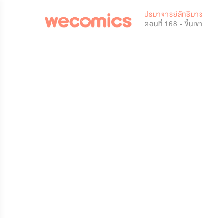
0
ปรมาจารย์ลัทธิมาร
ตอนที่ 168 - ขึ้นเขา