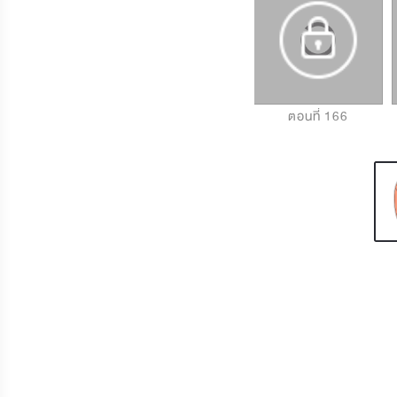
ตอนที่ 164
ตอนที่ 165
ตอนที่ 166