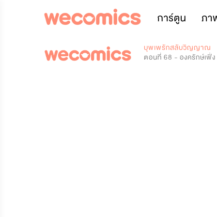
การ์ตูน
ภา
0
บุพเพรักสลับวิญญาณ
ตอนที่ 68 - องครักษ์เฟิ่ง