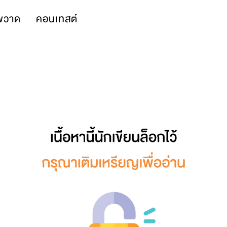
พวาด
คอนเทสต์
0