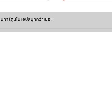
านการ์ตูนในแอปสนุกกว่าเยอะ!
พบบ่อย
|
นโยบายคุกกี้
|
Open Source Notices