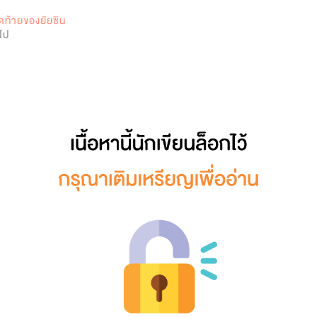
0
ดท้ายของยัยซิน
ยไป