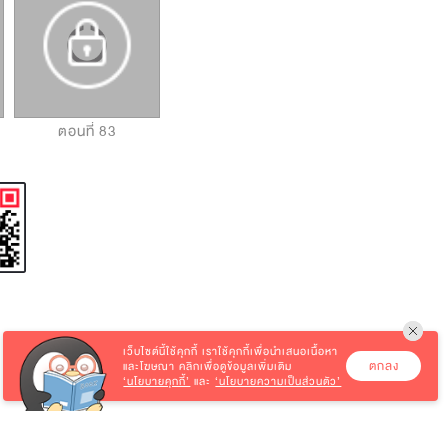
ตอนที่ 83
ตอนที่ 84
ตอนที่ 85
เว็บไซต์นี้ใช้คุกกี้
เราใช้คุกกี้เพื่อนำเสนอเนื้อหา
ตกลง
และโฆษณา คลิกเพื่อดูข้อมูลเพิ่มเติม
‘นโยบายคุกกี้’
และ
‘นโยบายความเป็นส่วนตัว’