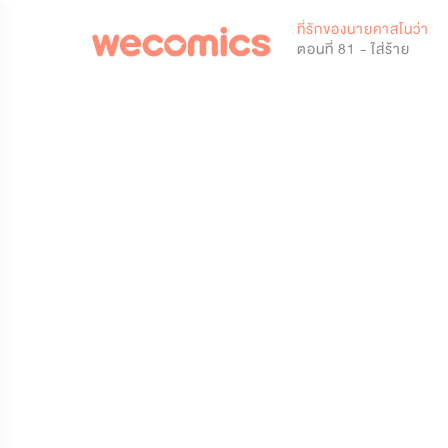
0
ที่รักของนายคาสโนว่า
ตอนที่ 81 - ใส่ร้าย