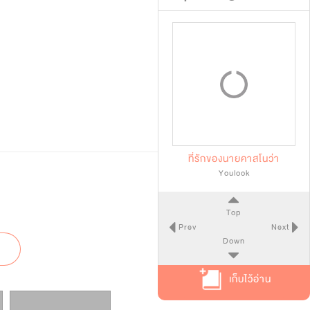
ที่รักของนายคาสโนว่า
Youlook
Top
Prev
Next
Down
เก็บไว้อ่าน