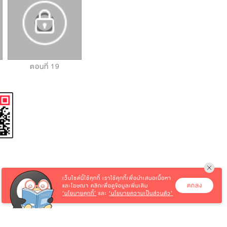
ตอนที่ 19
ตอนที่ 20
ตอนที่ 21
เว็บไซต์นี้ใช้คุกกี้
เราใช้คุกกี้เพื่อนำเสนอเนื้อหา
ตกลง
และโฆษณา คลิกเพื่อดูข้อมูลเพิ่มเติม
‘นโยบายคุกกี้’
และ
‘นโยบายความเป็นส่วนตัว’