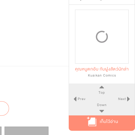
คุณหนูตกอับ กับฝูงสัตว์นักล่า
Kuaikan Comics
Top
Prev
Next
Down
เก็บไว้อ่าน