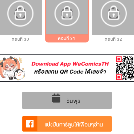
ตอนที่ 31
ตอนที่ 30
ตอนที่ 32
วันพุธ