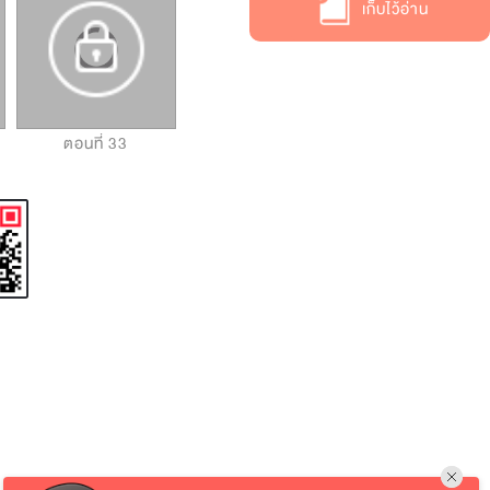
เก็บไว้อ่าน
ตอนที่ 33
ตอนที่ 34
ตอนที่ 35