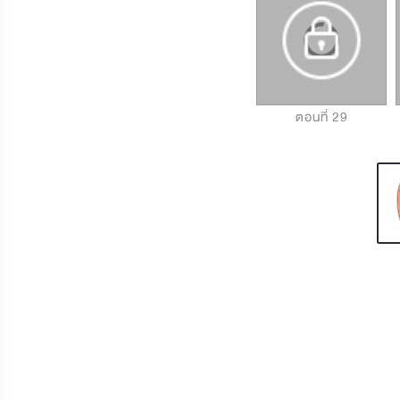
ตอนที่ 27
ตอนที่ 28
ตอนที่ 29