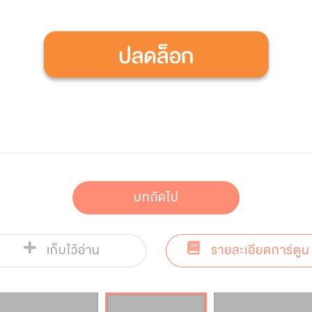
บทถัดไป
เก็บไว้อ่าน
รายละเอียดการ์ตูน