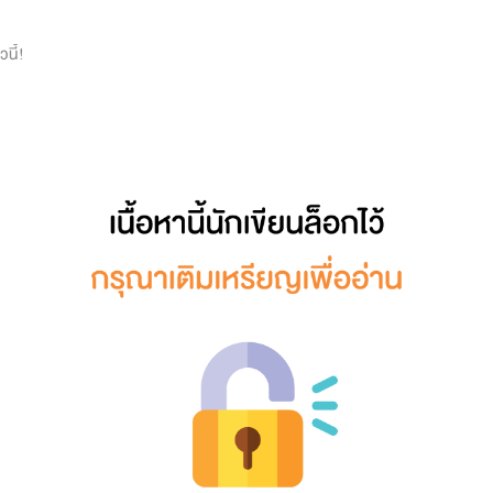
0
นี้!