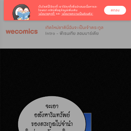
เว็บไซต์นี้ใช้คุกกี้
เราใช้คุกกี้เพื่อนำเสนอเนื้อหาและ
ตกลง
โฆษณา คลิกเพื่อดูข้อมูลเพิ่มเติม
‘นโยบายคุกกี้’
และ
‘นโยบายความเป็นส่วนตัว’
0
0
เกิดใหม่ชาตินี้ฉันจะเป็นเจ้าตระกูล
Intro - ฟีเรนเทีย ลอมบาร์เดีย