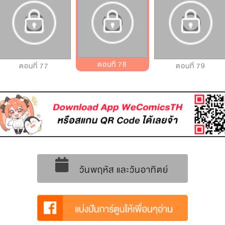
ตอนที่ 78
ตอนที่ 77
ตอนที่ 79
วันพฤหัส และวันอาทิตย์