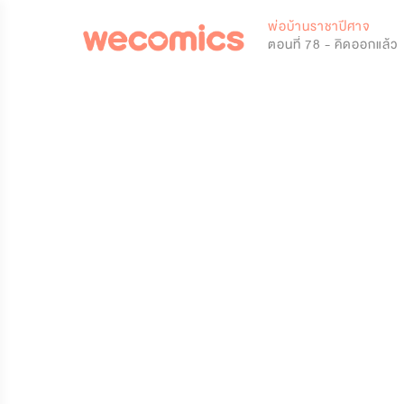
0
พ่อบ้านราชาปีศาจ
ตอนที่ 78 - คิดออกแล้ว