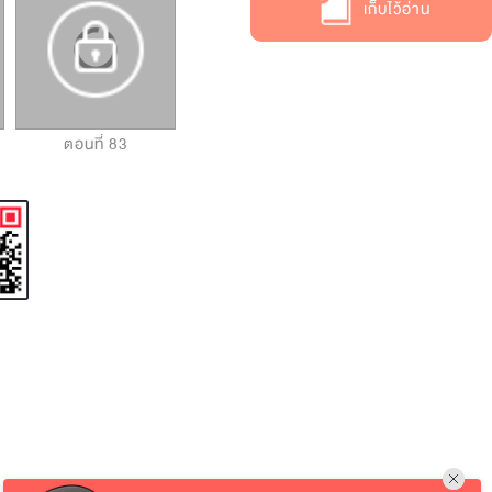
เก็บไว้อ่าน
ตอนที่ 83
ตอนที่ 84
ตอนที่ 85