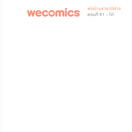
0
พ่อบ้านราชาปีศาจ
ตอนที่ 81 - ไข่!