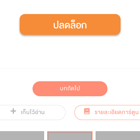
บทถัดไป
เก็บไว้อ่าน
รายละเอียดการ์ตูน