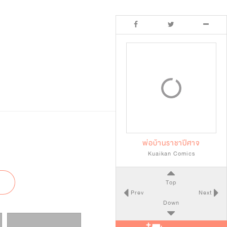
พ่อบ้านราชาปีศาจ
Kuaikan Comics
Top
Prev
Next
Down