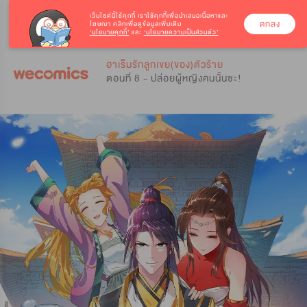
เว็บไซต์นี้ใช้คุกกี้
เราใช้คุกกี้เพื่อนำเสนอเนื้อหาและ
ตกลง
โฆษณา คลิกเพื่อดูข้อมูลเพิ่มเติม
‘นโยบายคุกกี้’
และ
‘นโยบายความเป็นส่วนตัว’
0
0
ฮาเร็มรักลูกเขย(ของ)ตัวร้าย
ตอนที่ 8 - ปล่อยผู้หญิงคนนั้นซะ!