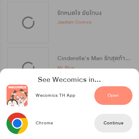
รักหมดใจ ยัยโกบง
Jaedam Comics
Cinderella's Man รักสุดท้ายของยัยซิน
Mr.Blue
See Wecomics in...
Wecomics TH App
Open
สะดุดรัก กับดักฮอลิเดย์
IdeaConcert
Chrome
Continue