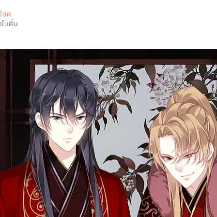
0
อโสด
โบตั๋น