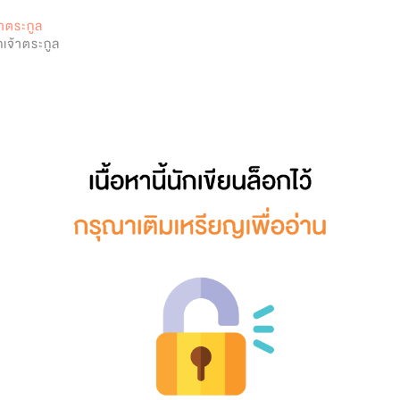
0
จ้าตระกูล
กเจ้าตระกูล