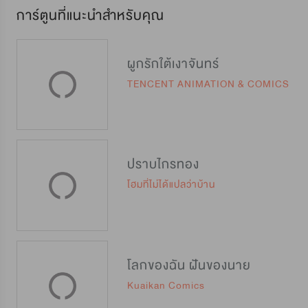
การ์ตูนที่แนะนำสำหรับคุณ
ผูกรักใต้เงาจันทร์
TENCENT ANIMATION & COMICS
ปราบไกรทอง
โฮมที่ไม่ได้แปลว่าบ้าน
โลกของฉัน ฝันของนาย
Kuaikan Comics