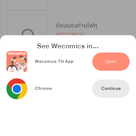
ย้อนมองถ่านไฟคุ
NETCOMICS
See Wecomics in...
Wecomics TH App
Open
เสน่หาชาละวัน
บ๊อบบันนี่
Chrome
Continue