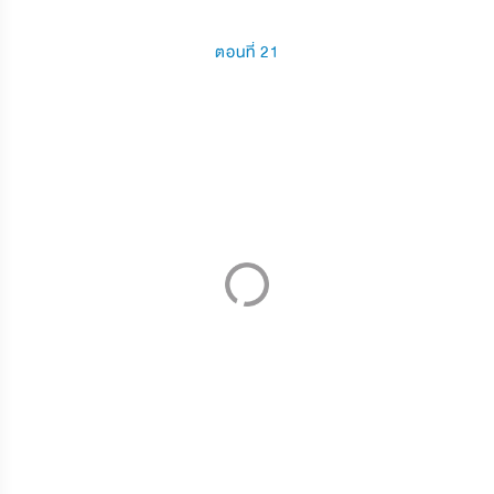
ตอนที่ 21