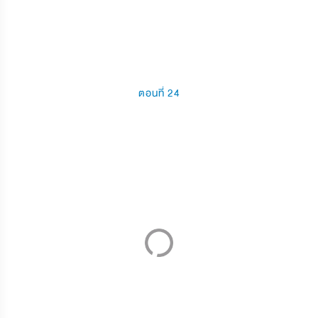
ตอนที่ 24