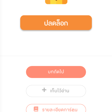
บทถัดไป
เก็บไว้อ่าน
รายละเอียดการ์ตูน