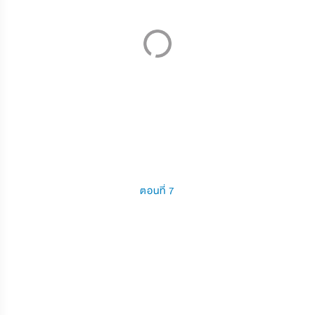
ตอนที่ 7