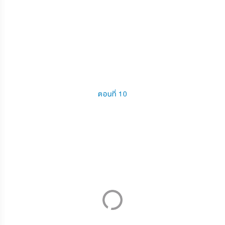
ตอนที่ 10