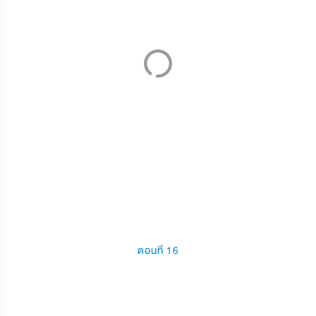
ตอนที่ 16