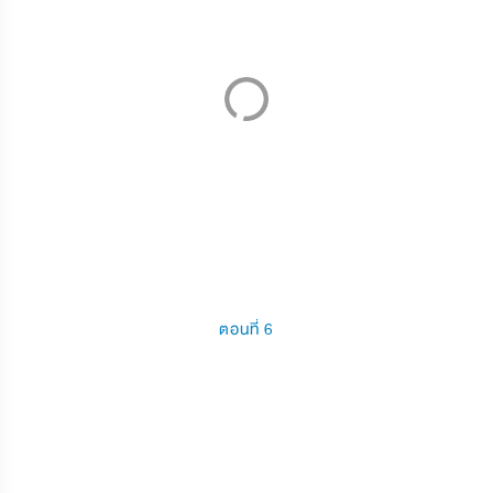
ตอนที่ 6