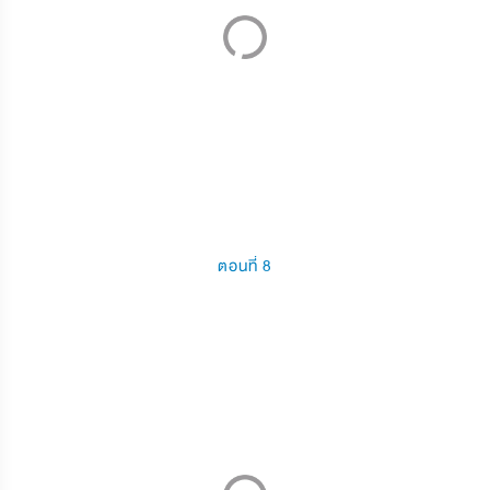
ตอนที่ 8