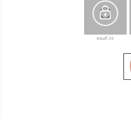
ตอนทีี่ 33
ตอนที่ 34
ตอนที่ 35