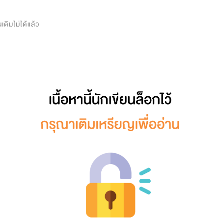
0
เดิมไม่ได้แล้ว