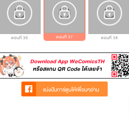
ตอนที่ 37
ตอนที่ 36
ตอนที่ 38