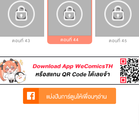
ตอนที่ 44
ตอนที่ 43
ตอนที่ 45