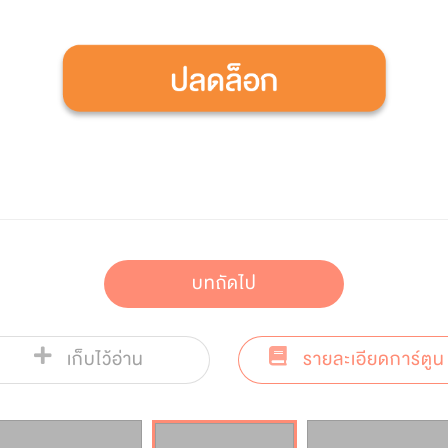
บทถัดไป
เก็บไว้อ่าน
รายละเอียดการ์ตูน