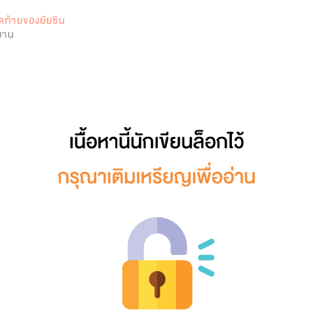
0
ดท้ายของยัยซิน
งงาน