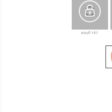
ตอนที่ 165
ตอนที่ 166
ตอนที่ 167