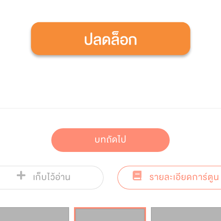
บทถัดไป
เก็บไว้อ่าน
รายละเอียดการ์ตูน