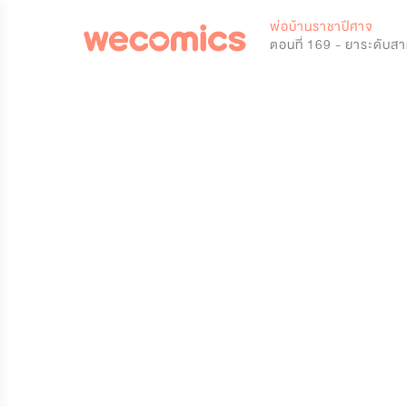
0
พ่อบ้านราชาปีศาจ
ตอนที่ 169 - ยาระดับสา