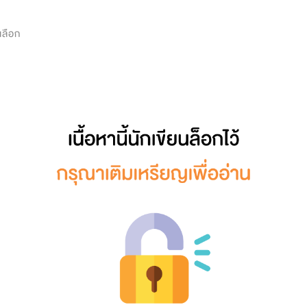
0
่เลือก