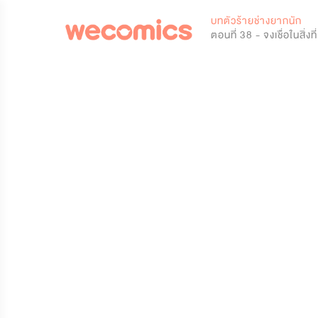
0
บทตัวร้ายช่างยากนัก
ตอนที่ 38 - จงเชื่อในสิ่งที