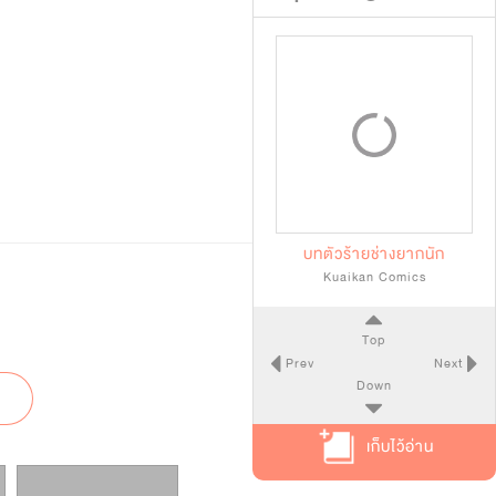
บทตัวร้ายช่างยากนัก
Kuaikan Comics
Top
Prev
Next
Down
เก็บไว้อ่าน