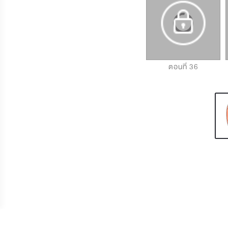
ตอนที่ 34
ตอนที่ 35
ตอนที่ 36