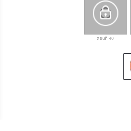
ตอนที่ 38
ตอนที่ 39
ตอนที่ 40