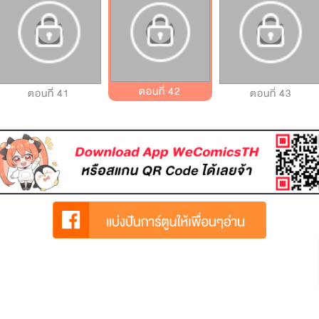
ตอนที่ 42
ตอนทีี่ 41
ตอนที่ 43