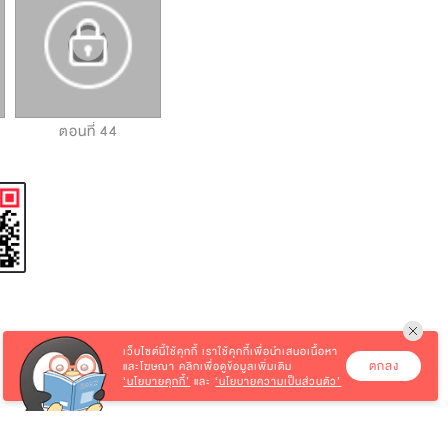
ตอนที่ 44
ตอนที่ 45
ตอนที่ 46
เว็บไซต์นี้ใช้คุกกี้
เราใช้คุกกี้เพื่อนำเสนอเนื้อหา
ตกลง
และโฆษณา คลิกเพื่อดูข้อมูลเพิ่มเติม
‘นโยบายคุกกี้’
และ
‘นโยบายความเป็นส่วนตัว’