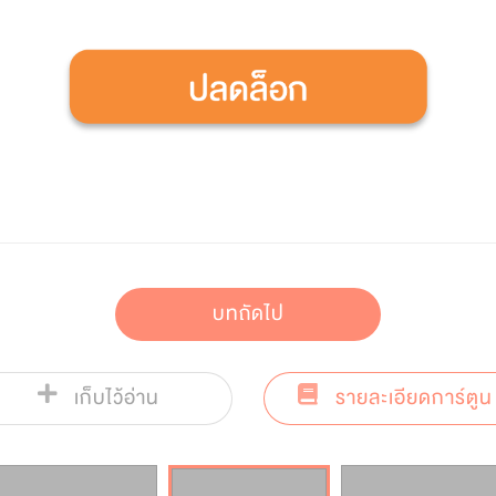
บทถัดไป
เก็บไว้อ่าน
รายละเอียดการ์ตูน