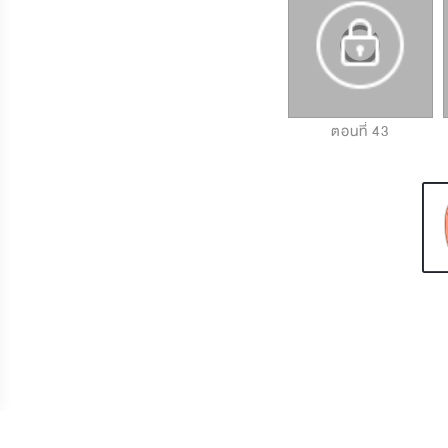
ตอนที่ 41
ตอนที่ 42
ตอนที่ 43