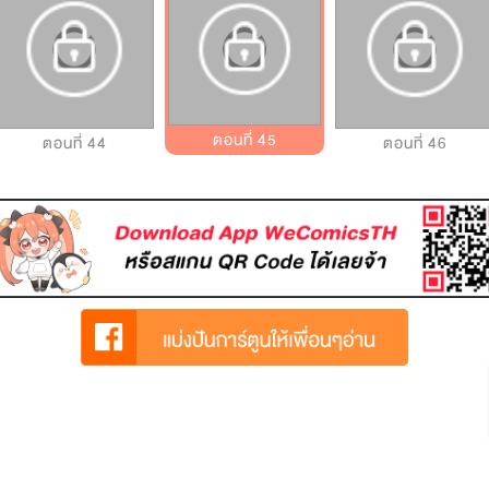
ตอนที่ 45
ตอนที่ 44
ตอนที่ 46