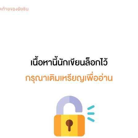
0
ดท้ายของยัยซิน