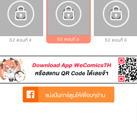
S2 ตอนที่ 5
S2 ตอนที่ 4
S2 ตอนที่ 6