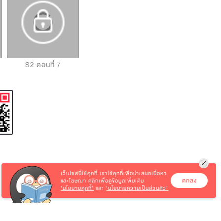
S2 ตอนที่ 7
S2 ตอนที่ 8
S2 ตอนที่ 9
เว็บไซต์นี้ใช้คุกกี้
เราใช้คุกกี้เพื่อนำเสนอเนื้อหา
ตกลง
และโฆษณา คลิกเพื่อดูข้อมูลเพิ่มเติม
‘นโยบายคุกกี้’
และ
‘นโยบายความเป็นส่วนตัว’