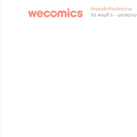
0
ทำนองรักก้องจักรวาล
S2 ตอนที่ 5 - บอกความ