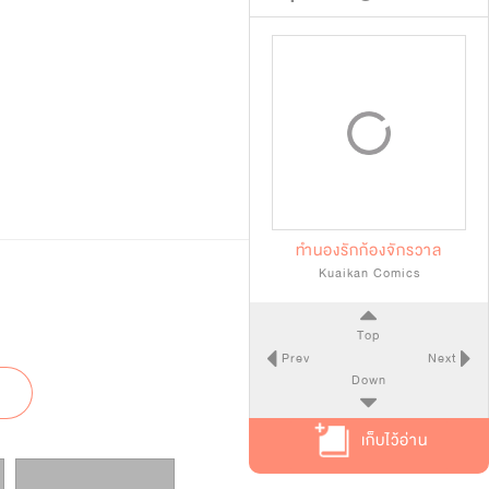
ทำนองรักก้องจักรวาล
Kuaikan Comics
Top
Prev
Next
Down
เก็บไว้อ่าน