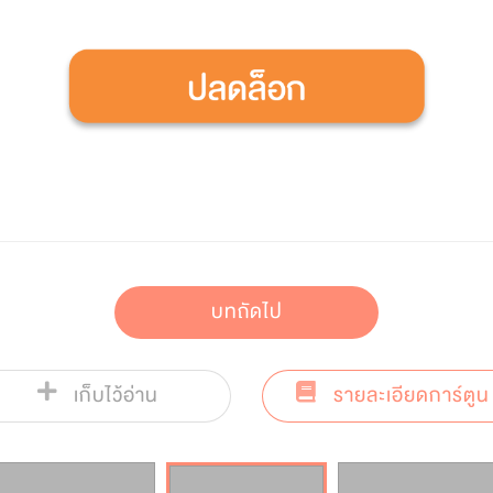
บทถัดไป
เก็บไว้อ่าน
รายละเอียดการ์ตูน