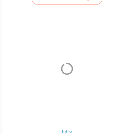
Intro