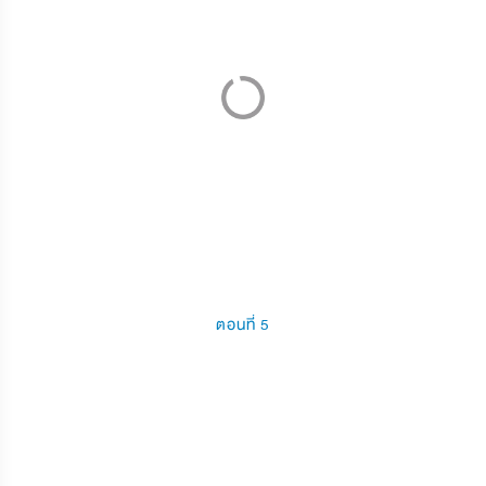
ตอนที่ 5