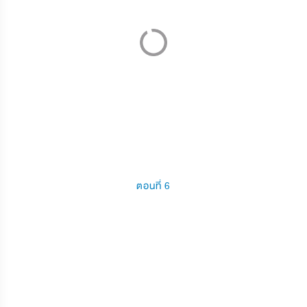
ตอนที่ 6