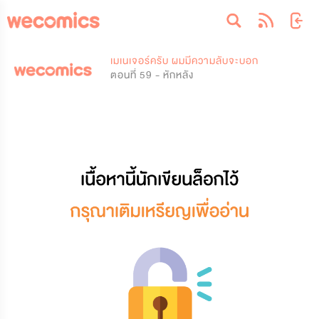
0
0
เมเนเจอร์ครับ ผมมีความลับจะบอก
ตอนที่ 59 - หักหลัง